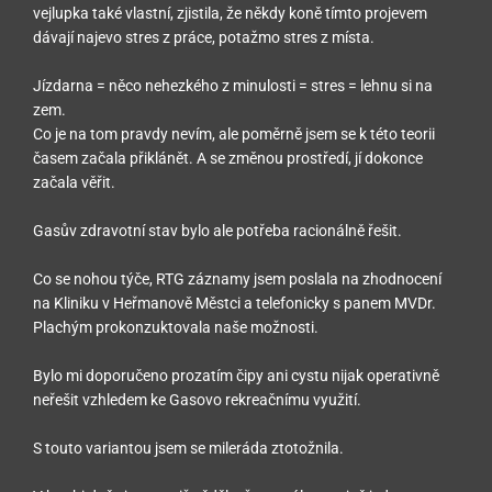
vejlupka také vlastní, zjistila, že někdy koně tímto projevem
dávají najevo stres z práce, potažmo stres z místa.
Jízdarna = něco nehezkého z minulosti = stres = lehnu si na
zem.
Co je na tom pravdy nevím, ale poměrně jsem se k této teorii
časem začala přiklánět. A se změnou prostředí, jí dokonce
začala věřit.
Gasův zdravotní stav bylo ale potřeba racionálně řešit.
Co se nohou týče, RTG záznamy jsem poslala na zhodnocení
na Kliniku v Heřmanově Městci a telefonicky s panem MVDr.
Plachým prokonzuktovala naše možnosti.
Bylo mi doporučeno prozatím čipy ani cystu nijak operativně
neřešit vzhledem ke Gasovo rekreačnímu využití.
S touto variantou jsem se mileráda ztotožnila.