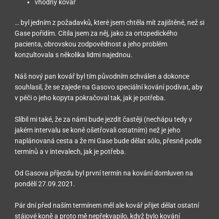
vhodný kovář
… byl jedním z požadavků, které jsem chtěla mít zajištěné, než si
Gase pořídím. Cítila jsem za něj, jako za ortopedického
pacienta, obrovskou zodpovědnost a jeho problém
konzultovala s několika lidmi najednou.
Náš nový pan kovář byl tím původním schválen a dokonce
souhlasil, že se zajede na Gasovo speciální kování podívat, aby
v péči o jeho kopyta pokračoval tak, jak je potřeba.
Slíbil mi také, že za námi bude jezdit častěji (nechápu tedy v
jakém intervalu se koně ošetřovali ostatním) než je jeho
naplánovaná cesta a že mi Gase bude dělat sólo, přesně podle
termínů a v intevalech, jak je potřeba.
Od Gasova příjezdu byl první termín na kování domluven na
pondělí 27.09.2021.
Pár dní před naším termínem měl ale kovář přijet dělat ostatní
stájové koně a proto mě nepřekvapilo, když bylo kování