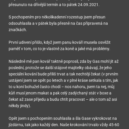
přesunuto na dřívější termín a to pátek 24.09.2021.
S pochopením pro několikadenní rozestup jsem přesun
odsouhlasila a v pátek byla přesně na čas připravená na
značkách.
První udivení přišlo, když jsem panu kováři musela osvěžit
paměť v tom, co to je vlastně za koně a jaké má problémy.
Následně mě pan kovář taktně poprosil, zda by Gas mohl jít až
poslední, protože se další stájové majitelky obávají, že jeho
speciální kování bude přiliš trvat a tak nechtějí čekat (v prvním
ustájení jsem se opět po letech a v plné kráse setkala s tím, jak
to u koní bohužel často chodí – nos nahoru, jsem ta nej, můj
kůň musí jenom makat a pak celý zadýchaný stát v boxe a
čekat až zase přijedu a budu chtít pracovat – ale o tom až asi
někdy jindy).
Opět jsem s pochopením souhlasila a šla Gase vykrokovat na
jízdárnu, tak jako každý den. Naše krokování trvalo vždy 45-60