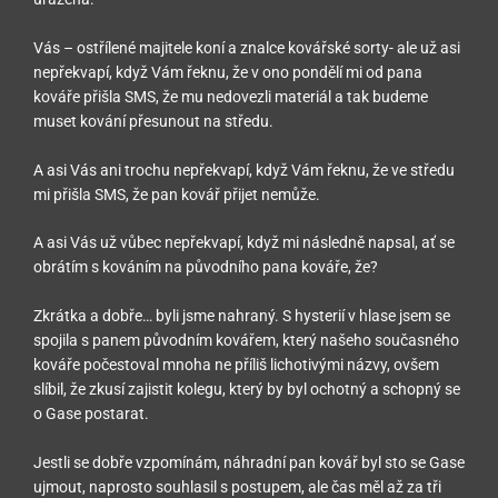
Vás – ostřílené majitele koní a znalce kovářské sorty- ale už asi
nepřekvapí, když Vám řeknu, že v ono pondělí mi od pana
kováře přišla SMS, že mu nedovezli materiál a tak budeme
muset kování přesunout na středu.
A asi Vás ani trochu nepřekvapí, když Vám řeknu, že ve středu
mi přišla SMS, že pan kovář přijet nemůže.
A asi Vás už vůbec nepřekvapí, když mi následně napsal, ať se
obrátím s kováním na původního pana kováře, že?
Zkrátka a dobře… byli jsme nahraný. S hysterií v hlase jsem se
spojila s panem původním kovářem, který našeho současného
kováře počestoval mnoha ne příliš lichotivými názvy, ovšem
slíbil, že zkusí zajistit kolegu, který by byl ochotný a schopný se
o Gase postarat.
Jestli se dobře vzpomínám, náhradní pan kovář byl sto se Gase
ujmout, naprosto souhlasil s postupem, ale čas měl až za tři