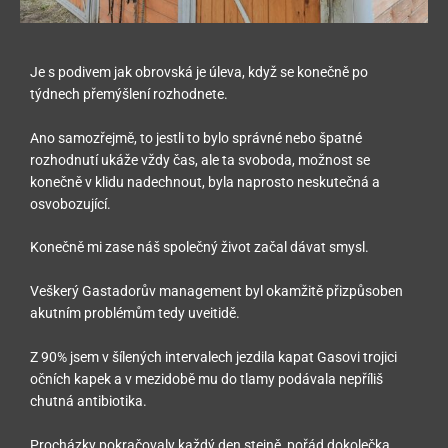
Je s podivem jak obrovská je úleva, když se konečně po
týdnech přemýšlení rozhodnete.
Ano samozřejmě, to jestli to bylo správné nebo špatné
rozhodnutí ukáže vždy čas, ale ta svoboda, možnost se
konečně v klidu nadechnout, byla naprosto neskutečná a
osvobozující.
Konečně mi zase náš společný život začal dávat smysl.
Veškerý Gastadorův management byl okamžitě přizpůsoben
akutním problémům tedy uveitidě.
Z 90% jsem v šílených intervalech jezdila kapat Gasovi trojici
očních kapek a v mezidobě mu do tlamy podávala nepříliš
chutná antibiotika.
Procházky pokračovaly každý den stejně, pořád dokolečka,