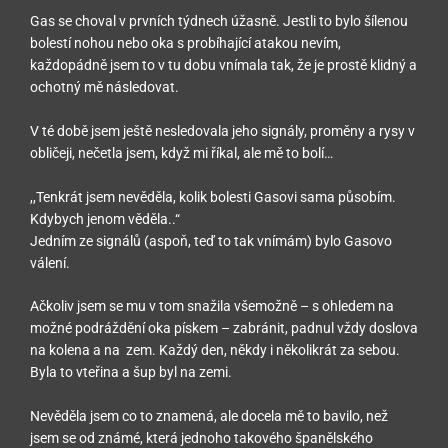
Gas se choval v prvních týdnech úžasně. Jestli to bylo šílenou
bolestí nohou nebo oka s probíhající atakou nevím,
každopádně jsem to v tu dobu vnímala tak, že je prostě klidný a
ochotný mě následovat.
V té době jsem ještě nesledovala jeho signály, proměny a rysy v
obličeji, nečetla jsem, když mi říkal, ale mě to bolí…
,,Tenkrát jsem nevěděla, kolik bolesti Gasovi sama působím.
Kdybych jenom věděla..“
Jedním ze signálů (aspoň, teď to tak vnímám) bylo Gasovo
válení.
Ačkoliv jsem se mu v tom snažila všemožně – s ohledem na
možné podráždění oka pískem – zabránit, padnul vždy doslova
na kolena a na zem. Každý den, někdy i několikrát za sebou.
Byla to vteřina a šup byl na zemi.
Nevěděla jsem co to znamená, ale docela mě to bavilo, než
jsem se od známé, která jednoho takového španělského