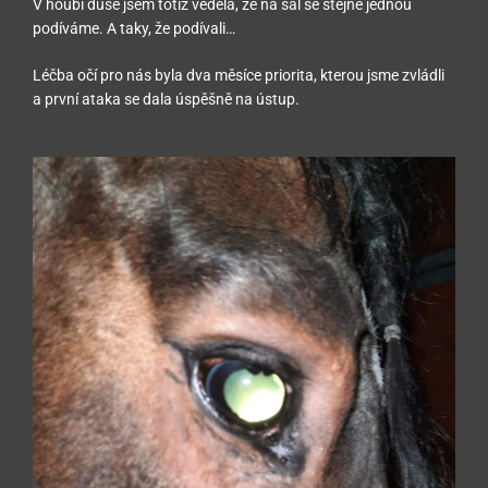
V houbi duše jsem totiž věděla, že na sál se stejně jednou
podíváme. A taky, že podívali…
Léčba očí pro nás byla dva měsíce priorita, kterou jsme zvládli
a první ataka se dala úspěšně na ústup.