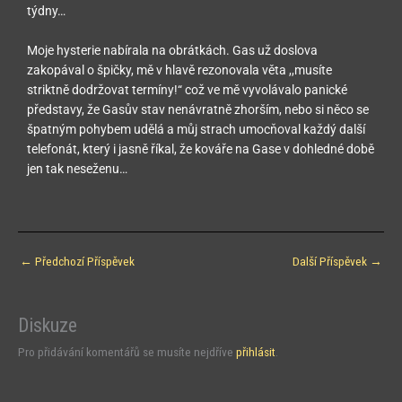
týdny…
Moje hysterie nabírala na obrátkách. Gas už doslova
zakopával o špičky, mě v hlavě rezonovala věta ,,musíte
striktně dodržovat termíny!“ což ve mě vyvolávalo panické
představy, že Gasův stav nenávratně zhorším, nebo si něco se
špatným pohybem udělá a můj strach umocňoval každý další
telefonát, který i jasně říkal, že kováře na Gase v dohledné době
jen tak neseženu…
←
Předchozí Příspěvek
Další Příspěvek
→
Diskuze
Pro přidávání komentářů se musíte nejdříve
přihlásit
.