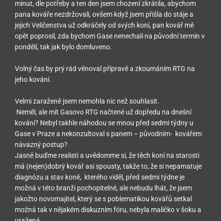
minut, dle potřeby a ten den jsem chození zkrátila, abychom
pana kováře nezdržovali, ovšem když jsem přišla do stáje a
jejich Veličenstva už odkráčely od svých koní, pan kovář mě
opět poprosil, zda bychom Gase nenechali na původní termín v
pondělí, tak jak bylo domluveno.
Volný čas by prý rád věnoval přípravě a zkoumáním RTG na
jeho kování.
Velmi zaraženě jsem nemohla nic než souhlasit.
Neměl, ale mít Gasovo RTG načtené už dopředu na dnešní
kování? Nebyl takhle náhodou se mnou před sedmi týdny u
Gase v Praze a nekonzultoval s panem – původním- kovářem
návazný postup?
Jasně buďme realisti a uvědomme si, že těch koní na starosti
má (nejen)dobrý kovář asi spousty, takže to, že si nepamatuje
diagnózu a stav koně, kterého viděl, před sedmi týdne je
možná v této branži pochopitelné, ale nebudu lhát, že jsem
jakožto novomajitel, který se s poblematikou kovářů setkal
možná tak v nějakém diskuzním fóru, nebyla maličko v šoku a
uražená.