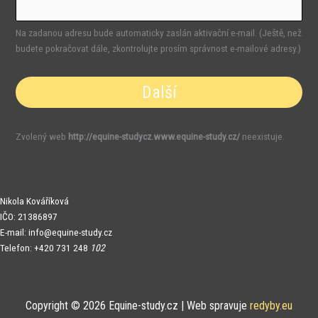
Na zadanou adresu bude automaticky zaslán aktivační e-mail. (Ještě, než
budete pokračovat dále, zkontrolujte prosím správnost e-mailové adresy.)
Zvolený web
http://equine-studycz.www.equine-study.cz/
neexistuje.
Nikola Kováříková
I
ČO: 21386897
E-mail:
info@equine-study.cz
Telefon: +420 731 248
102
Copyright © 2026 Equine-study.cz | Web spravuje
redyby.eu